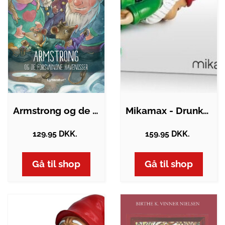
Armstrong og de forsvundne havenisser
Mikamax - Drunken Gnomes Passed Out -…
129.95 DKK.
159.95 DKK.
Gå til shop
Gå til shop