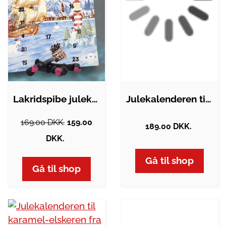
Lakridspibe julekalender fra Skipperâs…
Julekalenderen til chokolade &…
169.00 DKK.
159.00
189.00 DKK.
DKK.
Gå til shop
Gå til shop