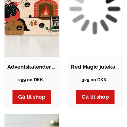
Adventskalender fra Bagsværd Lakrids…
Red Magic julekalender m/ chokolade,…
299.00 DKK.
329.00 DKK.
Gå til shop
Gå til shop