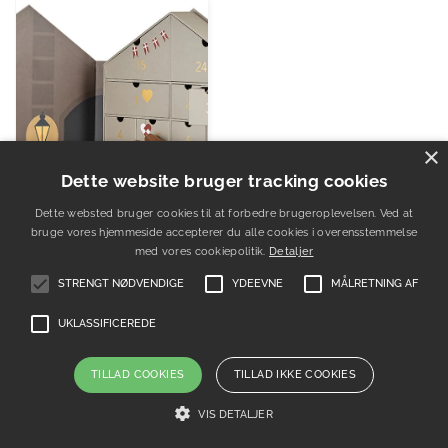
×
Dette website bruger tracking cookies
Dette websted bruger cookies til at forbedre brugeroplevelsen. Ved at
bruge vores hjemmeside accepterer du alle cookies i overensstemmelse
med vores cookiepolitik.
Detaljer
STRENGT NØDVENDIGE
YDEEVNE
MÅLRETNING AF
UKLASSIFICEREDE
Familiejulekalender | Julehus fra…
TILLAD COOKIES
TILLAD IKKE COOKIES
VIS DETALJER
749.00 DKK.