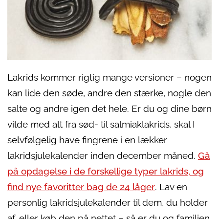
Lakrids kommer rigtig mange versioner – nogen
kan lide den søde, andre den stærke, nogle den
salte og andre igen det hele. Er du og dine børn
vilde med alt fra sød- til salmiaklakrids, skal I
selvfølgelig have fingrene i en lækker
lakridsjulekalender inden december måned.
Gå
på opdagelse i de forskellige typer lakrids, og
find nye favoritter bag de 24 låger
. Lav en
personlig lakridsjulekalender til dem, du holder
af, eller køb den på nettet – så er du og familien