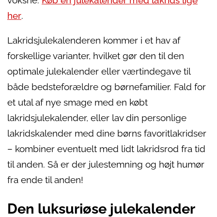
voksne.
Køb en julekalender med lakrids lige
her
.
Lakridsjulekalenderen kommer i et hav af
forskellige varianter, hvilket gør den til den
optimale julekalender eller værtindegave til
både bedsteforældre og børnefamilier. Fald for
et utal af nye smage med en købt
lakridsjulekalender, eller lav din personlige
lakridskalender med dine børns favoritlakridser
– kombiner eventuelt med lidt lakridsrod fra tid
til anden. Så er der julestemning og højt humør
fra ende til anden!
Den luksuriøse julekalender