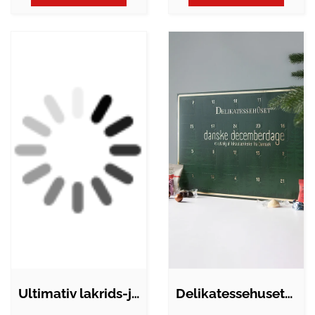
Ultimativ lakrids-julekalender 2025 fra…
Delikatessehusets julekalender - danske…