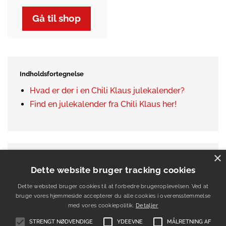
Gå til shop
Indholdsfortegnelse
Hvad er der i en Chili Klaus julekalender?
Find en julekalender fra Chili Klaus her!
×
Dette website bruger tracking cookies
Dette websted bruger cookies til at forbedre brugeroplevelsen. Ved at
bruge vores hjemmeside accepterer du alle cookies i overensstemmelse
med vores cookiepolitik.
Detaljer
STRENGT NØDVENDIGE
YDEEVNE
MÅLRETNING AF